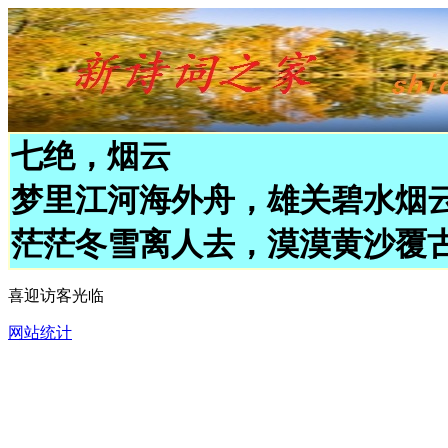
七绝，烟云
梦里江河海外舟，雄关碧水烟
茫茫冬雪离人去，漠漠黄沙覆
喜迎访客光临
网站统计